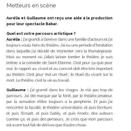
Metteurs en scène
Aurélia et Guillaume ont reçu une aide à la production
pour leur spectacle Babar.
Quel est votre parcours artistique ?
Aurélia :
j’ai grandi à Genève dans une famille d’acteurs et j’ai
toujours voulu faire du théâtre. J’ai eu une période d’hésitation
dans laquelle j’ai décidé de m’orienter vers la thanatopraxie.
Mais au moment où j’allais laisser tomber le théâtre, je suis
entrée à la comédie de Saint Etienne. C’est pour ça que pour
moi, le rapport au vivant et au concret doit être très important
au théâtre. C’est pour moi un rituel : le rituel du vivant sur la
mort. Le théâtre, c’est la vie au travail.
Guillaume :
j’ai grandi dans les Vosges. Je n’ai pas trop de
parcours. J’ai été marqué par la forêt, par le théâtre amateur,
par la sensation d’être toujours à la périphérie. Et puis j’ai
rencontré la faculté, le théâtre universitaire, et puis l’écriture,
et puis l’Ensatt, et puis Gabily, et puis Kroetz, des auteurs
comme ça, et puis des penseurs. Je crois que mon parcours
est avant tout fait de dérives que d’autre chose.