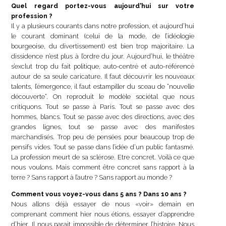
Quel regard portez-vous aujourd'hui sur votre
profession ?
Il y a plusieurs courants dans notre profession, et aujourd’hui
le courant dominant (celui de la mode, de l’idéologie
bourgeoise, du divertissement) est bien trop majoritaire. La
dissidence n’est plus à l’ordre du jour. Aujourd’hui, le théâtre
s’exclut trop du fait politique, auto-centré et auto-référencé
autour de sa seule caricature. Il faut découvrir les nouveaux
talents, l’émergence, il faut estampiller du sceau de “nouvelle
découverte“. On reproduit le modèle sociétal que nous
critiquons. Tout se passe à Paris. Tout se passe avec des
hommes, blancs. Tout se passe avec des directions, avec des
grandes lignes, tout se passe avec des manifestes
marchandisés. Trop peu de pensées pour beaucoup trop de
pensifs vides. Tout se passe dans l’idée d’un public fantasmé.
La profession meurt de sa sclérose. Etre concret. Voilà ce que
nous voulons. Mais comment être concret sans rapport à la
terre ? Sans rapport à l’autre ? Sans rapport au monde ?
Comment vous voyez-vous dans 5 ans ? Dans 10 ans ?
Nous allons déjà essayer de nous «voir» demain en
comprenant comment hier nous étions, essayer d’apprendre
d’hier. Il nous parait impossible de déterminer l’histoire. Nous