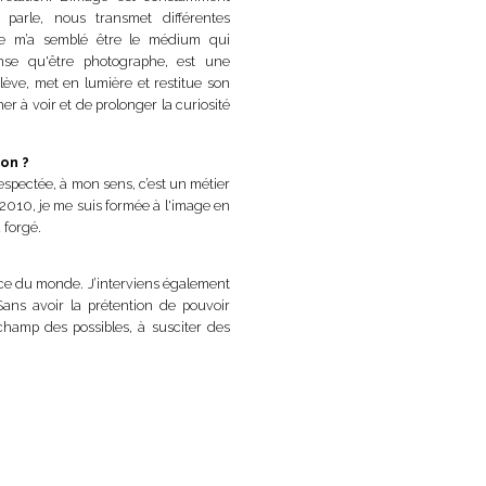
 parle, nous transmet différentes
phie m’a semblé être le médium qui
nse qu'être photographe, est une
lève, met en lumière et restitue son
er à voir et de prolonger la curiosité
ion ?
spectée, à mon sens, c’est un métier
n 2010, je me suis formée à l'image en
a forgé.
ce du monde. J’interviens également
Sans avoir la prétention de pouvoir
champ des possibles, à susciter des