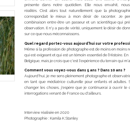
présente dans notre quotidien. Elle nous envahit, nous
réalités. C’est alors tout naturellement que la photogra
correspondait le mieux à mon désir de raconter. Je pe
combinaison entre être un passeur et un scientifique qui pré
observation. Il n'y a pas de vérité, uniquement le désir de donn
sur ce que nous méconnaissons.
Quel regard portez-vous aujourd'hui sur votre profess
Même si la profession de photographe est de moins en moins re
qui est exigeant et qui est un témoin essentiel de l’Histoire. E
Belgique, mais je crois que c'est l'expérience du terrain qui m'
Comment vous voyez-vous dans 5 ans ? Dans 10 ans ?
Aujourd'hui, je me sens pleinement photographe et observatri
en tant que médiatrice culturelle pour enfants et adultes. 
changer les choses, j'espère que je continuerai à ouvrir le 
interrogations venant de France ou d'ailleurs.
Interview réalisée en 2020
Photographie : Kamila K.Stanley