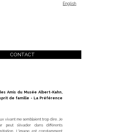
English
CONTACT
des Amis du Musée Albert-Kahn,
sprit de famille - La Préférence
ux vivant me semblaient trop dire. Je
r peut s’évader dans différents
prétation. L'image est constamment