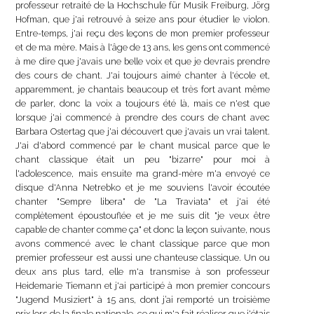
professeur retraité de la Hochschule für Musik Freiburg, Jörg
Hofman, que j'ai retrouvé à seize ans pour étudier le violon.
Entre-temps, j'ai reçu des leçons de mon premier professeur
et de ma mère. Mais à l'âge de 13 ans, les gens ont commencé
à me dire que j'avais une belle voix et que je devrais prendre
des cours de chant. J'ai toujours aimé chanter à l'école et,
apparemment, je chantais beaucoup et très fort avant même
de parler, donc la voix a toujours été là, mais ce n'est que
lorsque j'ai commencé à prendre des cours de chant avec
Barbara Ostertag que j'ai découvert que j'avais un vrai talent.
J'ai d'abord commencé par le chant musical parce que le
chant classique était un peu "bizarre" pour moi à
l'adolescence, mais ensuite ma grand-mère m'a envoyé ce
disque d'Anna Netrebko et je me souviens l'avoir écoutée
chanter "Sempre libera" de "La Traviata" et j'ai été
complètement époustouflée et je me suis dit "je veux être
capable de chanter comme ça" et donc la leçon suivante, nous
avons commencé avec le chant classique parce que mon
premier professeur est aussi une chanteuse classique. Un ou
deux ans plus tard, elle m'a transmise à son professeur
Heidemarie Tiemann et j'ai participé à mon premier concours
"Jugend Musiziert" à 15 ans, dont j’ai remporté un troisième
prix lors de la finale nationale, ce qui m'a fait réaliser que j'étais