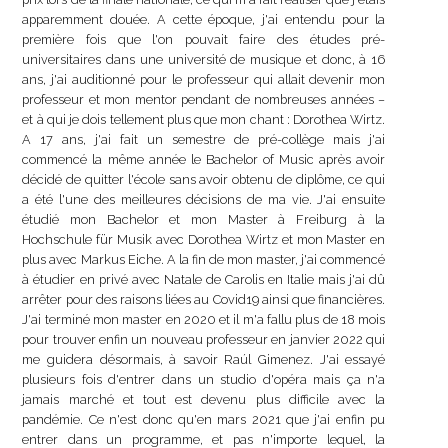
apparemment douée. A cette époque, j'ai entendu pour la
première fois que l'on pouvait faire des études pré-
universitaires dans une université de musique et donc, à 16
ans, j'ai auditionné pour le professeur qui allait devenir mon
professeur et mon mentor pendant de nombreuses années –
et à qui je dois tellement plus que mon chant : Dorothea Wirtz.
A 17 ans, j'ai fait un semestre de pré-collège mais j'ai
commencé la même année le Bachelor of Music après avoir
décidé de quitter l'école sans avoir obtenu de diplôme, ce qui
a été l'une des meilleures décisions de ma vie. J'ai ensuite
étudié mon Bachelor et mon Master à Freiburg à la
Hochschule für Musik avec Dorothea Wirtz et mon Master en
plus avec Markus Eiche. A la fin de mon master, j'ai commencé
à étudier en privé avec Natale de Carolis en Italie mais j'ai dû
arrêter pour des raisons liées au Covid19 ainsi que financières.
J'ai terminé mon master en 2020 et il m'a fallu plus de 18 mois
pour trouver enfin un nouveau professeur en janvier 2022 qui
me guidera désormais, à savoir Raúl Gimenez. J'ai essayé
plusieurs fois d'entrer dans un studio d'opéra mais ça n'a
jamais marché et tout est devenu plus difficile avec la
pandémie. Ce n'est donc qu'en mars 2021 que j'ai enfin pu
entrer dans un programme, et pas n'importe lequel, la