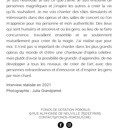
Je suis heureuse, je fais ce que j'aime, je suis entourée de
personnes magnifiques et j'inspire les autres à créer la vie
qu'ils souhaitent. Je me vois chanter des rôles stimulants et
intéressants dans des opéras et des salles de concert où l'on
m'apprécie pour ma personne et mon authenticité. Des lieux
qui sont humains et sincères et où les gens, au lieu de se faire
concurrence, travaillent ensemble et se soutiennent
mutuellement pour créer de la magie. J'ai réalisé que pour
moi, il n'est pas si important de chanter dans les plus grands
opéras du monde et d'être une chanteuse d'opéra célèbre,
mais plutôt d'avoir la possibilité de grandir, d'apprendre, de me
développer à tous les niveaux, de créer de l'art avec des
personnes extraordinaires et d'émouvoir et d'inspirer les gens
par mon chant.
Interview réalisée en 2021
Photographie : Julia Grandperret
FONDS DE DOTATION POROSUS
9
75017
RUE ALPHONSE DE NEUVILLE
PARIS
CONTACT@FONDS-POROSUS.ORG