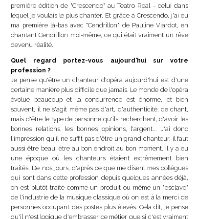
première édition de "Crescendo" au Teatro Real – celui dans
lequel je voulais le plus chanter. Et grâce à Crescendo, j'ai eu
ma première là-bas avec "Cendrillon" de Pauline Viardot, en
chantant Cendrillon moi-même, ce qui était vraiment un rêve
devenu réalité.
Quel regard portez-vous aujourd'hui sur votre
profession ?
Je pense qu'être un chanteur d'opéra aujourd'hui est d'une
certaine manière plus difficile que jamais. Le monde de l'opéra
évolue beaucoup et la concurrence est énorme, et bien
souvent, il ne s'agit même pas d'art, d'authenticité, de chant,
mais d'être le type de personne qu'ils recherchent, d'avoir les
bonnes relations, les bonnes opinions, l'argent... J'ai donc
l'impression qu'il ne suffit pas d'être un grand chanteur, il faut
aussi être beau, être au bon endroit au bon moment. Il y a eu
une époque où les chanteurs étaient extrêmement bien
traités. De nos jours, d'après ce que me disent mes collègues
qui sont dans cette profession depuis quelques années déjà,
on est plutôt traité comme un produit ou même un "esclave"
de l'industrie de la musique classique où on est à la merci de
personnes occupant des postes plus élevés. Cela dit, je pense
qu'il n'est logique d'embrasser ce métier que si c'est vraiment