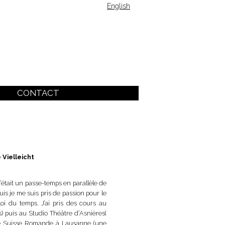
English
CONTACT
e
Vielleicht
’était un passe-temps en parallèle de
is je me suis pris de passion pour le
i du temps. J’ai pris des cours au
 puis au Studio Théâtre d’Asnières(
 de Suisse Romande à Lausanne (une