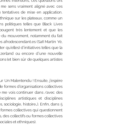
onnes intentions, ces questions ont
Je me sens vraiment aligné avec ces
 tentatives de mise en application.
ethnique sur les plateaux, comme un
s politiques telles que Black Lives
 bougent très lentement et que les
me du mouvement, notamment du fait
es afrodescendant.es (Safi Martin Yé,
u’elles) d’initiatives telles que la
itzerland ou encore d’une nouvelle
ions (et bien sûr de quelques artistes
Sur Un Malentendu ! Ensuite, j’espère
de formes d’organisations collectives
Je me vois continuer dans /avec des
ciplines artistiques et disciplines
, sociologie, histoire…). Enfin, dans 5
 formes collectives qui questionnent
 des collectifs ou formes collectives
ociales et ethniques).