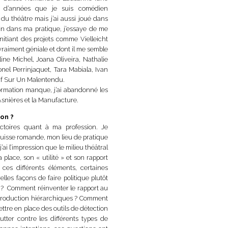
ne d’années que je suis comédien
 du théâtre mais j’ai aussi joué dans
fin dans ma pratique, j’essaye de me
 initiant des projets comme
Vielleicht
vraiment géniale et dont il me semble
ine Michel, Joana Oliveira, Nathalie
el Perrinjaquet, Tara Mabiala, Ivan
ectif Sur Un Malentendu.
formation manque, j’ai abandonné les
Asnières et la Manufacture.
ion ?
ictoires quant à ma profession. Je
 Suisse romande, mon lieu de pratique
’ai l’impression que le milieu théâtral
ace, son « utilité » et son rapport
es différents éléments, certaines
les façons de faire politique plutôt
 ? Comment réinventer le rapport au
 production hiérarchiques ? Comment
ettre en place des outils de détection
tter contre les différents types de