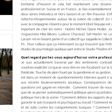
trentaine d’heures) et cela fait maintenant une dizai
professionnel en Suisse et en France. Je fais essentiellement
deux séries (
Helvetica et Hors-Saison
) et un film (
Fauves
). En
réfléchir/d’expérimenter autour de la notion de collectif. En
avec la compagnie Absent.e pour le moment (dont l’équipe est 
important de citer les noms : Noémi Michel, Diane Muller, Jul
Anguezomo Mba Bikoro, Ludovic Chazaud, Safi Martin Yé, Lion
Larson ) et en faisant partie d’un collectif qui s’appelle le Coll
Ps : Pour celleux que ça intéressent ou qui trouvent que l’in
études de psychologie quelque part entre le Studio Théâtre d’
Quel regard portez-vous aujourd'hui sur votre profess
Je suis actuellement traversé par des sentiments contrad
voudrais expliciter ce que je veux dire en me focalisant sur la
théâtrale. Touché de plein fouet par la pandémie et sa gestion, j
est dans un moment de questionnements intenses quant à sa pl
aux récents bouleversements societaux. Conséquences de c
questions ont gagné en intensité : Comment trouver de nouvel
que de se penser automatiquement politique parce qu’artistes
politique hors de la scène ? Comment défaire les rapports de
garantir le soin (corporel et psychique) au travail ? Comment m
et de lutte contre les comportements toxiques ? Comment lu