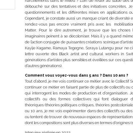
harcélements dans le milieu ? Loin de rester au stade des b
débouché sur des tentatives et des initiatives concrètes. 
questionnements et les différentes mises en applications ou
Cependant, je constate aussi un manque criant de diversité 
rendez-vous pas encore vraiment pris avec les mobilisation
Matter. Pour le dire autrement, je trouve que les choses
imaginaires peinent à se décoloniser. Mais il y a quand mê
de l’action conjugée de puissantes créations scénique d’artist
Kayije Kagame, Ramaya Tegegne, Soraya Lutangu pour ne citer q
lettre ouverte des Black artist and cultural workers in Sw
générations d’artistes plus sensibles et éveillées sur ces quest
d’autres générations).
Comment vous voyez-vous dans 5 ans ? Dans 10 ans ?
Tout d’abord, je me vois continuer ce métier avec le Collectif 
continuer ce métier en faisant partie de plus de collectifs ou 
qui interrogent les modes de production et d’organisation. 
collectifs ou des formes collectives qui font dialoguer dis
théoriques (théories politiques critiques, théories postcoloniales
ou 10 ans, je me vois expérimenter dans des collectifs ou des
ou tentent de trouver de nouveaux espaces de représentations,
dont les compositions sont plus diverses en termes d’origines (s
Interview réalisée en 2022